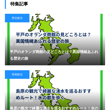
特集記事
県北観光
2026.08.05
平戸のオランダ商館の見どころとは？異国情緒あふれ
る歴史の旅
県南観光
2026.08.04
島原の観光で綺麗な湧水を巡るおすすめルート！水の