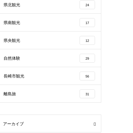
県北観光
24
県南観光
17
県央観光
12
自然体験
29
長崎市観光
56
離島旅
31
アーカイブ