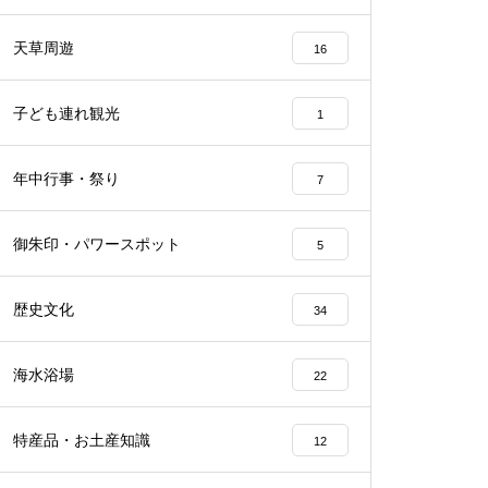
天草周遊
16
子ども連れ観光
1
年中行事・祭り
7
御朱印・パワースポット
5
歴史文化
34
海水浴場
22
特産品・お土産知識
12