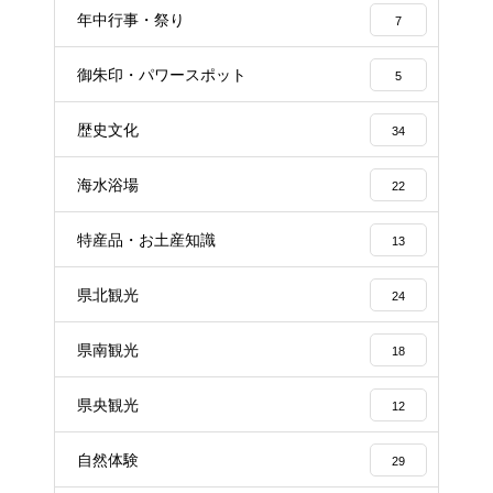
年中行事・祭り
7
御朱印・パワースポット
5
歴史文化
34
海水浴場
22
特産品・お土産知識
13
県北観光
24
県南観光
18
県央観光
12
自然体験
29