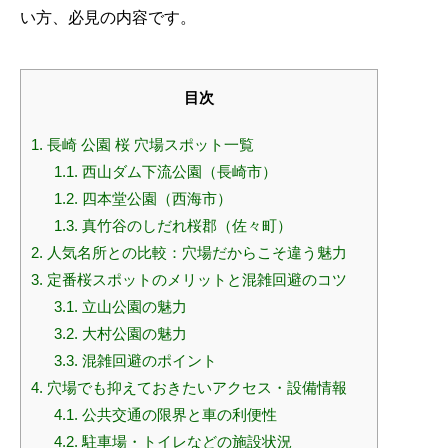
い方、必見の内容です。
目次
1.
長崎 公園 桜 穴場スポット一覧
1.1.
西山ダム下流公園（長崎市）
1.2.
四本堂公園（西海市）
1.3.
真竹谷のしだれ桜郡（佐々町）
2.
人気名所との比較：穴場だからこそ違う魅力
3.
定番桜スポットのメリットと混雑回避のコツ
3.1.
立山公園の魅力
3.2.
大村公園の魅力
3.3.
混雑回避のポイント
4.
穴場でも抑えておきたいアクセス・設備情報
4.1.
公共交通の限界と車の利便性
4.2.
駐車場・トイレなどの施設状況