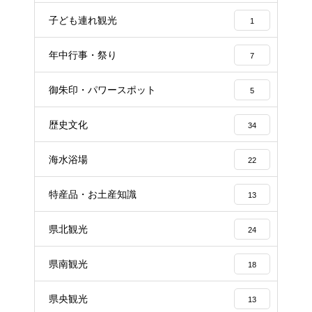
子ども連れ観光
1
年中行事・祭り
7
御朱印・パワースポット
5
歴史文化
34
海水浴場
22
特産品・お土産知識
13
県北観光
24
県南観光
18
県央観光
13