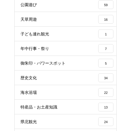
公園遊び
59
天草周遊
16
子ども連れ観光
1
年中行事・祭り
7
御朱印・パワースポット
5
歴史文化
34
海水浴場
22
特産品・お土産知識
13
県北観光
24