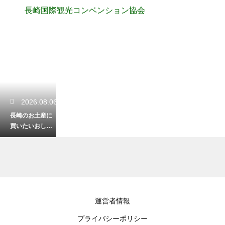
長崎国際観光コンベンション協会
2026.08.06
長崎のお土産に
買いたいおしゃ
れな雑貨！旅の
思い出を形にす
る
2026.08.05
運営者情報
平戸のオランダ
プライバシーポリシー
商館の見どころ