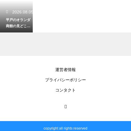
2026.08.05
平戸のオランダ
商館の見どころ
とは？異国情緒
あふれる歴史の
旅
2026.08.04
運営者情報
島原の観光で綺
プライバシーポリシー
麗な湧水を巡る
おすすめルー
コンタクト
ト！水の都を歩
く
2026.08.03
長崎の歴史を深
copyright all rights reserved