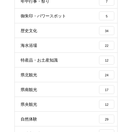
年中行事・祭り
7
御朱印・パワースポット
5
歴史文化
34
海水浴場
22
特産品・お土産知識
12
県北観光
24
県南観光
17
県央観光
12
自然体験
29