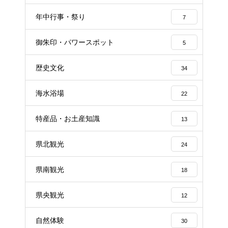
年中行事・祭り
7
御朱印・パワースポット
5
歴史文化
34
海水浴場
22
特産品・お土産知識
13
県北観光
24
県南観光
18
県央観光
12
自然体験
30