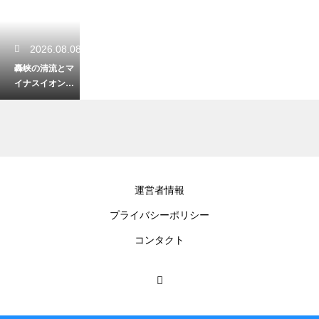
2026.08.08
轟峡の清流とマ
イナスイオンを
感じる散策コー
ス！涼しい休日
2026.08.07
運営者情報
小浜を観光して
プライバシーポリシー
夕日を眺めるお
すすめのポイン
コンタクト
ト！黄金色の絶
景
2026.08.06