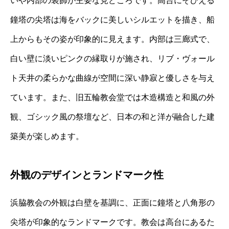
いや内部の装飾が主要な見どころです。高台にそびえる
鐘塔の尖塔は海をバックに美しいシルエットを描き、船
上からもその姿が印象的に見えます。内部は三廊式で、
白い壁に淡いピンクの縁取りが施され、リブ・ヴォール
ト天井の柔らかな曲線が空間に深い静寂と優しさを与え
ています。また、旧五輪教会堂では木造構造と和風の外
観、ゴシック風の祭壇など、日本の和と洋が融合した建
築美が楽しめます。
外観のデザインとランドマーク性
浜脇教会の外観は白壁を基調に、正面に鐘塔と八角形の
尖塔が印象的なランドマークです。教会は高台にあるた