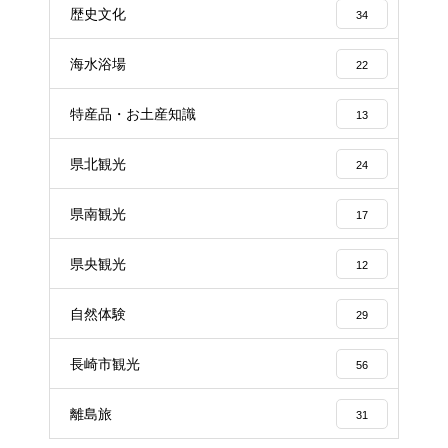
歴史文化
34
海水浴場
22
特産品・お土産知識
13
県北観光
24
県南観光
17
県央観光
12
自然体験
29
長崎市観光
56
離島旅
31