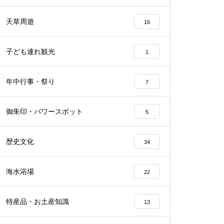
天草周遊
16
子ども連れ観光
1
年中行事・祭り
7
御朱印・パワースポット
5
歴史文化
34
海水浴場
22
特産品・お土産知識
13