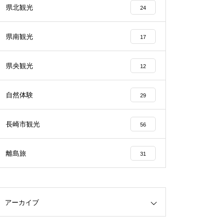
県北観光
24
県南観光
17
県央観光
12
自然体験
29
長崎市観光
56
離島旅
31
アーカイブ