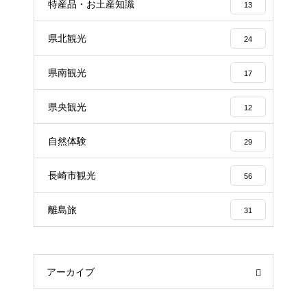
特産品・お土産知識
13
県北観光
24
県南観光
17
県央観光
12
自然体験
29
長崎市観光
56
離島旅
31
アーカイブ