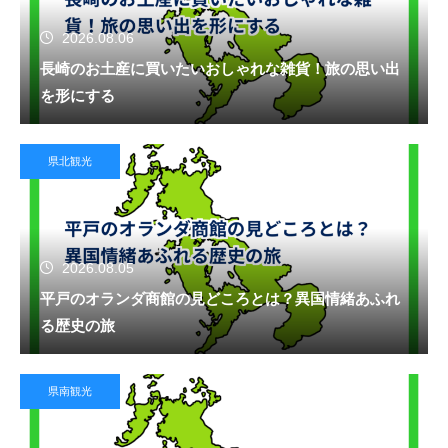
2026.08.06
長崎のお土産に買いたいおしゃれな雑貨！旅の思い出
を形にする
県北観光
2026.08.05
平戸のオランダ商館の見どころとは？異国情緒あふれ
る歴史の旅
県南観光