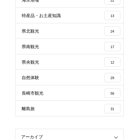
22
特産品・お土産知識
13
県北観光
24
県南観光
17
県央観光
12
自然体験
29
長崎市観光
56
離島旅
31
アーカイブ