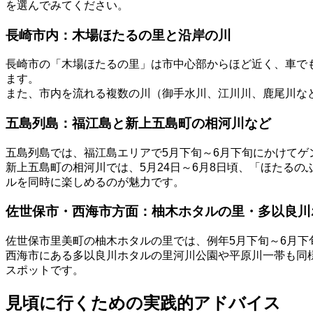
を選んでみてください。
長崎市内：木場ほたるの里と沿岸の川
長崎市の「木場ほたるの里」は市中心部からほど近く、車で
ます。
また、市内を流れる複数の川（御手水川、江川川、鹿尾川な
五島列島：福江島と新上五島町の相河川など
五島列島では、福江島エリアで5月下旬～6月下旬にかけてゲ
新上五島町の相河川では、5月24日～6月8日頃、「ほたる
ルを同時に楽しめるのが魅力です。
佐世保市・西海市方面：柚木ホタルの里・多以良川
佐世保市里美町の柚木ホタルの里では、例年5月下旬～6月下
西海市にある多以良川ホタルの里河川公園や平原川一帯も同
スポットです。
見頃に行くための実践的アドバイス