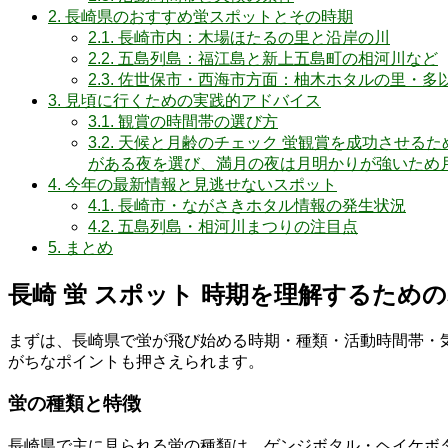
2.
長崎県のおすすめ蛍スポットとその時期
2.1.
長崎市内：木場ほたるの里と沿岸の川
2.2.
五島列島：福江島と新上五島町の相河川など
2.3.
佐世保市・西海市方面：柚木ホタルの里・多
3.
見頃に行くための実践的アドバイス
3.1.
観賞の時間帯の選び方
3.2.
天候と月齢のチェック 蛍観賞を成功させるた
がある夜を選び、満月の夜は月明かりが強いため
4.
今年の最新情報と見逃せないスポット
4.1.
長崎市・ながさきホタル情報の発生状況
4.2.
五島列島・相河川まつりの注目点
5.
まとめ
長崎 蛍 スポット 時期を理解するため
まずは、長崎県で蛍が飛び始める時期・種類・活動時間帯・
がちなポイントも押さえられます。
蛍の種類と特徴
長崎県で主に見られる蛍の種類は、ゲンジボタル・ヘイケボ