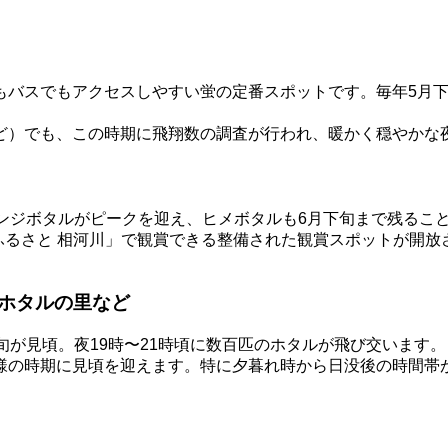
もバスでもアクセスしやすい蛍の定番スポットです。毎年5月下
ど）でも、この時期に飛翔数の調査が行われ、暖かく穏やかな夜
ンジボタルがピークを迎え、ヒメボタルも6月下旬まで残るこ
のふるさと 相河川」で観賞できる整備された観賞スポットが開
ホタルの里など
旬が見頃。夜19時〜21時頃に数百匹のホタルが飛び交います。
様の時期に見頃を迎えます。特に夕暮れ時から日没後の時間帯