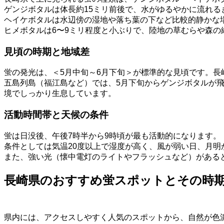
ゲンジボタルは体長約15ミリ前後で、水がゆるやかに流れ
ヘイケボタルは水辺傍の湿地や落ち葉の下など比較的静かな
ヒメボタルは6〜9ミリ程度と小ぶりで、陸地の草むらや森の縁
見頃の時期と地域差
蛍の発光は、＜5月中旬～6月下旬＞が標準的な見頃です。長
五島列島（福江島など）では、5月下旬からゲンジボタルが
境でしっかり生息しています。
活動時間帯と天候の条件
蛍は日没後、午後7時半から9時頃が最も活動的になります。
条件としては気温20度以上で湿度が高く、風が弱い日、月明
また、強い光（懐中電灯のライトやフラッシュなど）がある
長崎県のおすすめ蛍スポットとその時
県内には、アクセスしやすく人気のスポットから、自然が色