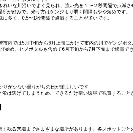
るきれいな川沿いでよく見られ、強い光を１〜２秒間隔で点滅さ
場所が好みで、光り方はゲンジより弱く間隔もやや短めです。
に多く、0.5〜1秒間隔で点滅することが多いです。
崎市内では5月中旬から6月上旬にかけて市内の川でゲンジボ
飛び始め、ヒメボタルも含めて6月下旬から7月下旬まで鑑賞で
かりが少ない曇りがちの日が望ましいです。
と蛍は逃げてしまうため、できるだけ暗い環境で観賞すること
期
濃く残る穴場までさまざまな場所があります。各スポットごと