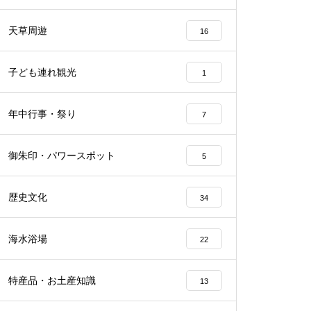
天草周遊
16
子ども連れ観光
1
年中行事・祭り
7
御朱印・パワースポット
5
歴史文化
34
海水浴場
22
特産品・お土産知識
13