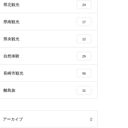
県北観光
24
県南観光
17
県央観光
12
自然体験
29
長崎市観光
56
離島旅
31
アーカイブ